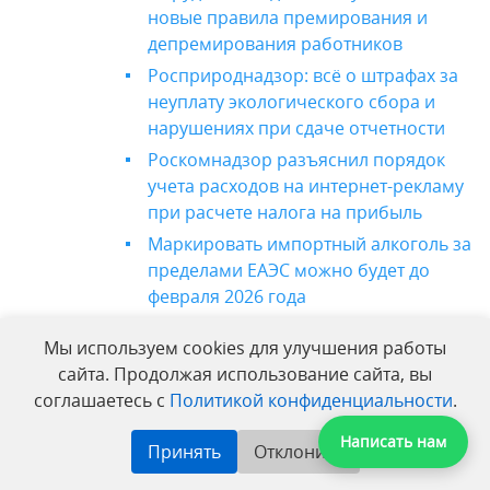
новые правила премирования и
депремирования работников
Росприроднадзор: всё о штрафах за
неуплату экологического сбора и
нарушениях при сдаче отчетности
Роскомнадзор разъяснил порядок
учета расходов на интернет-рекламу
при расчете налога на прибыль
Маркировать импортный алкоголь за
пределами ЕАЭС можно будет до
февраля 2026 года
Внесены изменения в форматы
Мы используем cookies для улучшения работы
фискальных документов (ФФД) -
сайта. Продолжая использование сайта, вы
приказ ФНС России опубликован на
соглашаетесь с
Политикой конфиденциальности
.
официальном интернет-портале
правовой информации
Написать нам
Принять
Отклонить
Что делать с накопленными