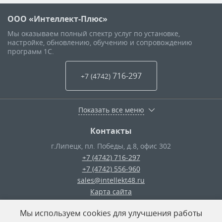
ООО «Интеллект-Плюс»
Мы оказываем полный спектр услуг по установке,
настройке, обновлению, обучению и сопровождению
программ 1С.
716-297
+7 (4742
)
Показать все меню
Контакты
г.Липецк
,
пл. Победы, д.8, офис 302
+7 (4742) 716-297
+7 (4742) 556-960
sales@intellekt48.ru
Карта сайта
Мы используем cookies для улучшения работы
© ООО «Интеллект-Плюс»
— 2026