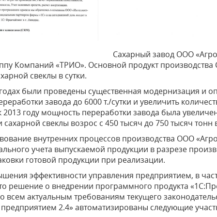
Сахарный завод ООО «Агрос
уппу Компаний «ТРИО». Основной продукт производства 
ахарной свеклы в сутки.
 годах были проведены существенная модернизация и о
реработки завода до 6000 т./сутки и увеличить количест
 к 2013 году мощность переработки завода была увеличена
 сахарной свеклы возрос с 450 тысяч до 750 тысяч тонн в
вование внутренних процессов производства ООО «Агро
ального учета выпускаемой продукции в разрезе произ
ковки готовой продукции при реализации.
ышения эффективности управления предприятием, в час
о решение о внедрении программного продукта «1С:Пре
 всем актуальным требованиям текущего законодатель
предприятием 2.4» автоматизированы следующие участ