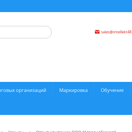
sales@intellekt48
рговых организаций
Маркировка
Обучение