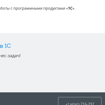
аботы с программными продуктами «
1С
».
в 1C
ес-задач!
716-297
+7 (4742
)