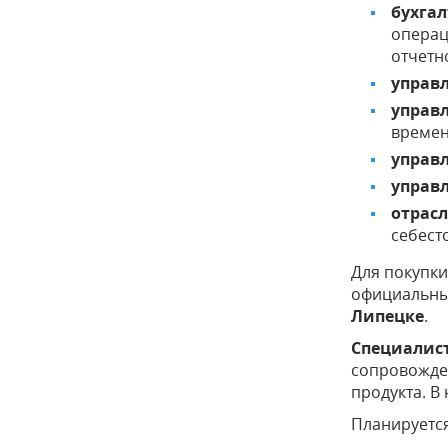
бухгал
операц
отчетн
управ
управл
времен
управ
управ
отрас
себест
Для покупк
официальны
Липецке
.
Специалис
сопровожде
продукта. В
Планируетс