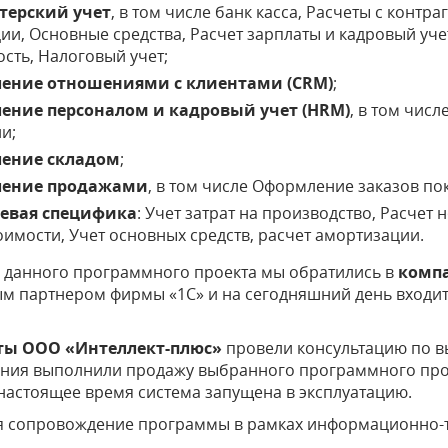
терский учет
, в том числе банк касса, Расчеты с конт
ии, Основные средства, Расчет зарплаты и кадровый уч
ость, Налоговый учет;
ление отношениями с клиентами (CRM)
;
ение персоналом и кадровый учет (HRM)
, в том чис
и;
ление складом
;
ление продажами
, в том числе Оформление заказов п
левая специфика
: Учет затрат на производство, Расчет
оимости, Учет основных средств, расчет амортизации.
и данного программного проекта мы обратились в
комп
м партнером фирмы «1С» и на сегодняшний день входит
ты ООО «Интеллект-плюс»
провели консультацию по в
ния выполнили продажу выбранного программного проду
 настоящее время система запущена в эксплуатацию.
я сопровождение программы в рамках информационно-т