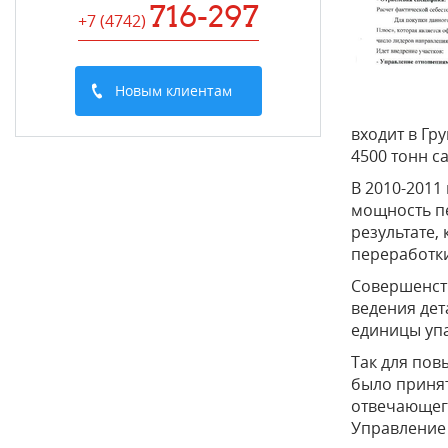
716-297
+7 (4742
)
Новым клиентам
входит в Гр
4500 тонн с
В 2010-2011
мощность пе
результате,
переработки
Совершенст
ведения дет
единицы упа
Так для пов
было принят
отвечающего
Управление 