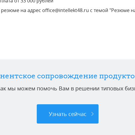
плата от 33 000 рублей
резюме на адрес office@intellekt48.ru с темой "Резюме
нентское сопровождение продукто
 как мы можем помочь Вам в решении типовых бизн
Узнать сейчас