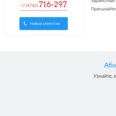
Заработная 
716-297
+7 (4742
)
Присылайте 
Новым клиентам
Або
Узнайте,