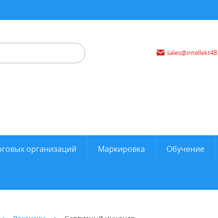
sales@intellekt48
рговых организаций
Маркировка
Обучение