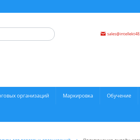
sales@intellekt48
рговых организаций
Маркировка
Обучение