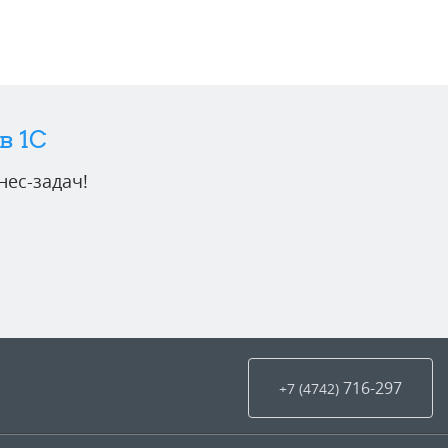
в 1C
ес-задач!
716-297
+7 (4742
)