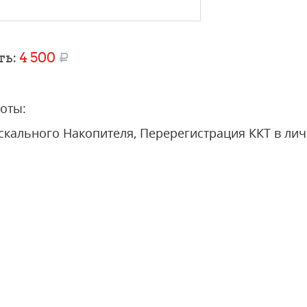
ть:
4 500
a
оты:
скального Накопителя, Перерегистрация ККТ в ли