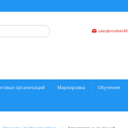
sales@intellekt48
рговых организаций
Маркировка
Обучение