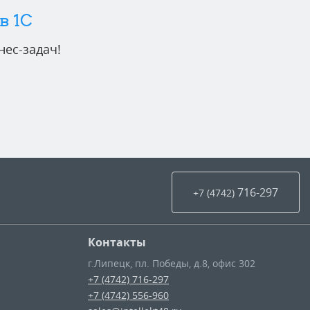
в 1C
ес-задач!
716-297
+7 (4742
)
Контакты
г.Липецк
,
пл. Победы, д.8, офис 302
+7 (4742) 716-297
+7 (4742) 556-960