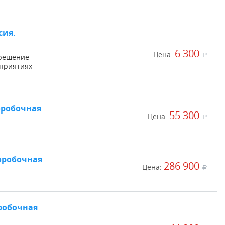
сия.
6 300
Цена:
a
 решение
дприятиях
оробочная
55 300
Цена:
a
оробочная
286 900
Цена:
a
робочная