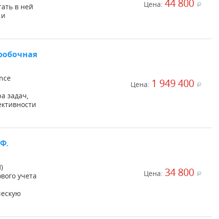
44 800
Цена:
a
тать в ней
 и
робочная
nce
1 949 400
Цена:
a
а задач,
ективности
Ф.
)
34 800
Цена:
a
вого учета
ческую