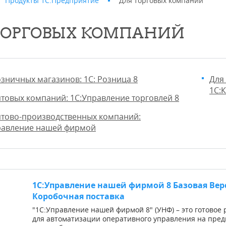
Продукты 1С:Предприятие
Для торговых компаний
ТОРГОВЫХ КОМПАНИЙ
озничных магазинов: 1С: Розница 8
Для
1С:
птовых компаний: 1С:Управление торговлей 8
птово-производственных компаний:
равление нашей фирмой
1С:Управление нашей фирмой 8 Базовая Вер
Коробочная поставка
"1С:Управление нашей фирмой 8" (УНФ) – это готовое
для автоматизации оперативного управления на пре