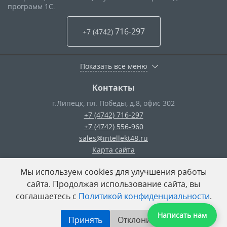
программ 1С.
716-297
+7 (4742
)
Показать все меню
Контакты
г.Липецк
,
пл. Победы, д.8, офис 302
+7 (4742) 716-297
+7 (4742) 556-960
sales@intellekt48.ru
Карта сайта
Мы используем cookies для улучшения работы
© ООО «Интеллект-Плюс»
— 2026
сайта. Продолжая использование сайта, вы
соглашаетесь с
Политикой конфиденциальности
.
Поделиться:
Написать нам
Принять
Отклонить
Разработка сайта
—
«Unika»’18