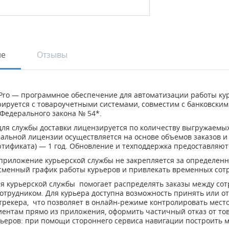
ие
Отзывы
Pro — программное обеспечение для автоматизации работы ку
рируется с товароучетными системами, совместим с банковски
Федерального закона № 54*.
ля службы доставки лицензируется по количеству выгружаемых 
альной лицензии осуществляется на основе объемов заказов и
ртификата) — 1 год. Обновление и техподдержка предоставляют
приложение курьерской службы не закрепляется за определенн
сменный график работы курьеров и привлекать временных сот
я курьерской службы помогает распределять заказы между сотр
отрудником. Для курьера доступна возможность принять или от
трекера, что позволяет в онлайн-режиме контролировать место
иентам прямо из приложения, оформить частичный отказ от тов
ьеров: при помощи стороннего сервиса навигации построить ма