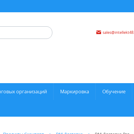
sales@intellekt48
рговых организаций
Маркировка
Обучение