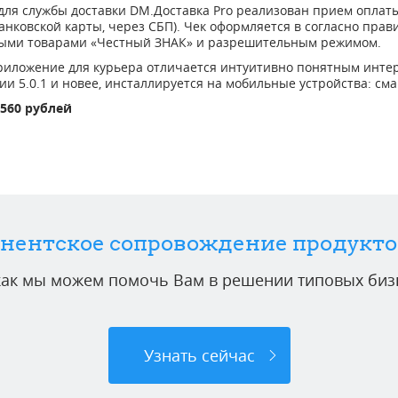
для службы доставки DM.Доставка Pro реализован прием оплаты
анковской карты, через СБП). Чек оформляется в согласно пра
ыми товарами «Честный ЗНАК» и разрешительным режимом.
иложение для курьера отличается интуитивно понятным интер
ии 5.0.1 и новее, инсталлируется на мобильные устройства: см
1560 рублей
нентское сопровождение продукто
 как мы можем помочь Вам в решении типовых бизн
Узнать сейчас