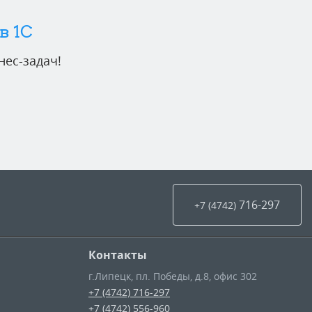
в 1C
ес-задач!
716-297
+7 (4742
)
Контакты
г.Липецк
,
пл. Победы, д.8, офис 302
+7 (4742) 716-297
+7 (4742) 556-960