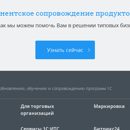
нентское сопровождение продукто
 как мы можем помочь Вам в решении типовых бизн
Узнать сейчас
, обновлению, обучению и сопровождению программ 1С.
Для торговых
Маркировка
организаций
Сервисы 1С:ИТС
Битрикс24