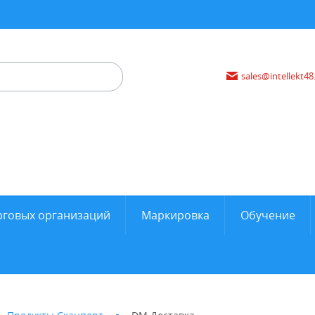
sales@intellekt48
рговых организаций
Маркировка
Обучение