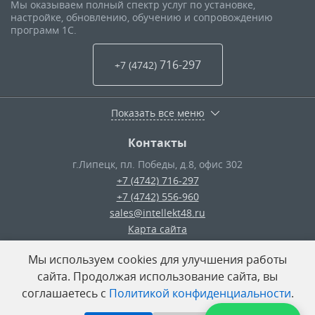
Мы оказываем полный спектр услуг по установке,
настройке, обновлению, обучению и сопровождению
программ 1С.
716-297
+7 (4742
)
Показать все меню
Контакты
г.Липецк
,
пл. Победы, д.8, офис 302
+7 (4742) 716-297
+7 (4742) 556-960
sales@intellekt48.ru
Карта сайта
Мы используем cookies для улучшения работы
© ООО «Интеллект-Плюс»
— 2026
сайта. Продолжая использование сайта, вы
соглашаетесь с
Политикой конфиденциальности
.
Поделиться: