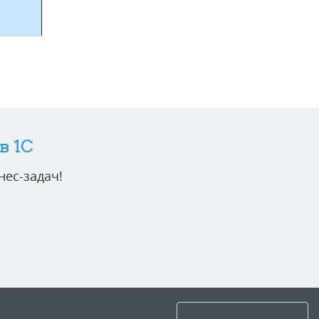
в 1C
ес-задач!