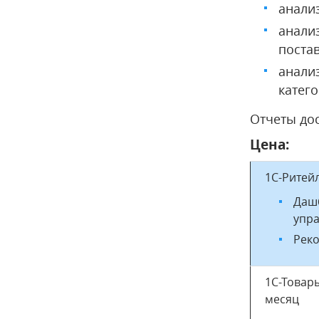
анализ
анали
поста
анализ
катего
Отчеты дос
Цена:
1С-Ритей
Даш
упр
Реко
1С-Товары
месяц