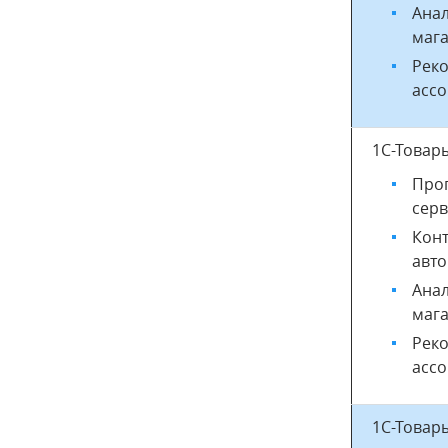
Ана
мага
Рек
ассо
1С-Товар
Прог
сер
Конт
авто
Ана
мага
Рек
ассо
1С-Товар