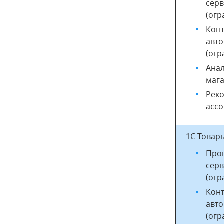
сер
(огр
Конт
авто
(огр
Ана
мага
Рек
ассо
1С-Товар
Прог
сер
(огр
Конт
авто
(огр