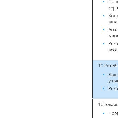
Прог
сер
Конт
авто
Ана
мага
Рек
ассо
1С-Ритей
Даш
упр
Реко
1С-Товар
Прог