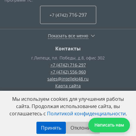
716-297
+7 (4742
)
Показать все меню
Контакты
г.Липецк
,
пл. Победы, д.8, офис 302
+7 (4742) 716-297
+7 (4742) 556-960
sales@intellekt48.ru
Карта сайта
Мы используем cookies для улучшения работы
© ООО «Интеллект-Плюс»
— 2026
сайта. Продолжая использование сайта, вы
соглашаетесь с
Политикой конфиденциальности
.
Поделиться:
Написать нам
Принять
Отклонить
Разработка сайта
—
«Unika»’18
Система управления сайтом
—
UMI-CMS