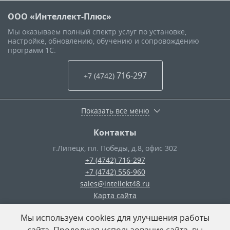
ООО «Интеллект-Плюс»
Мы оказываем полный спектр услуг по установке,
настройке, обновлению, обучению и сопровождению
программ 1С.
716-297
+7 (4742
)
Показать все меню
Контакты
г.Липецк
,
пл. Победы, д.8, офис 302
+7 (4742) 716-297
+7 (4742) 556-960
sales@intellekt48.ru
Карта сайта
Мы используем cookies для улучшения работы
© ООО «Интеллект-Плюс»
— 2026