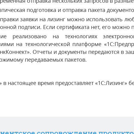
ременная отправка нескольких запросов в разны
тическая подготовка и отправка пакета документо
тправки заявки на лизинг можно использовать л
ронной подписи. Если сертификата нет, его можно
ие реализовано на технологиях электронн
иями на технологической платформе «1С:Предп
анкКоннект». Отчеты и документы передаются в за
ержимому передаваемых пакетов.
 в настоящее время предоставляет «1С:Лизинг» б
нентское сопровождение продукто