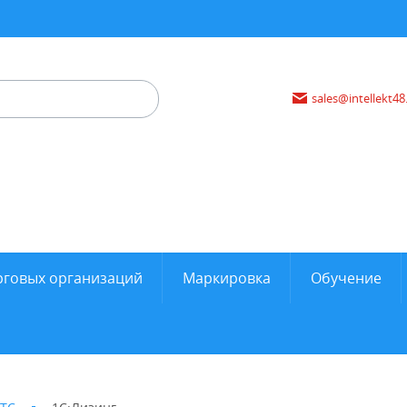
sales@intellekt48
рговых организаций
Маркировка
Обучение