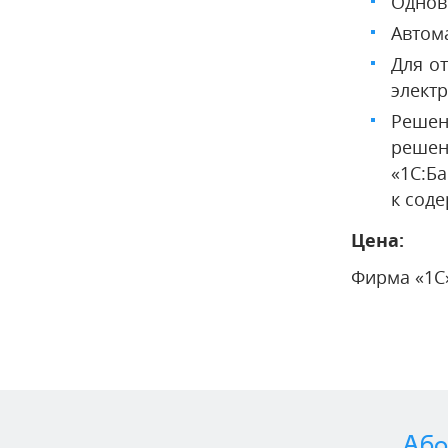
Однов
Автома
Для о
элект
Решен
решен
«1С:Б
к сод
Цена:
Фирма «1С»
Або