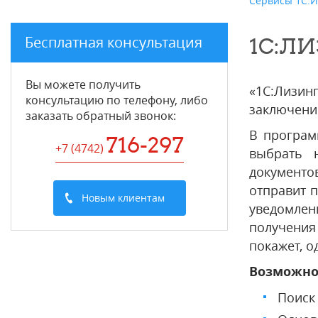
Сервисы 1С:
Бесплатная консультация
1С:Л
Вы можете получить
«1С:Лизи
консультацию по телефону, либо
заключени
заказать обратный звонок:
В програм
716-297
+7 (4742
)
выбрать н
документ
отправит п
Новым клиентам
уведомлен
получения
покажет, о
Возможно
Поиск