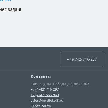
ес-задач!
716-297
+7 (4742
)
Контакты
г.Липецк
,
пл. Победы, д.8, офис 302
+7 (4742) 716-297
+7 (4742) 556-960
sales@intellekt48.ru
Карта сайта