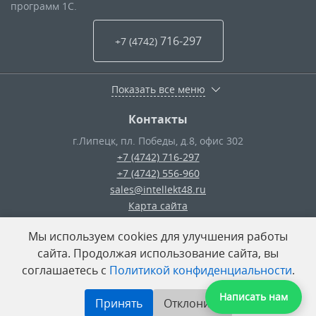
программ 1С.
716-297
+7 (4742
)
Показать все меню
Контакты
г.Липецк
,
пл. Победы, д.8, офис 302
+7 (4742) 716-297
+7 (4742) 556-960
sales@intellekt48.ru
Карта сайта
Мы используем cookies для улучшения работы
© ООО «Интеллект-Плюс»
— 2026
сайта. Продолжая использование сайта, вы
соглашаетесь с
Политикой конфиденциальности
.
Поделиться:
Написать нам
Принять
Отклонить
Разработка сайта
—
«Unika»’18
Система управления сайтом
—
UMI-CMS