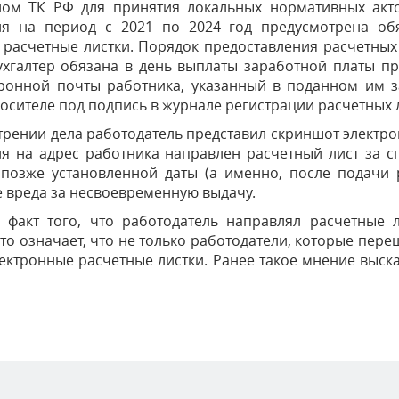
ном ТК РФ для принятия локальных нормативных акто
ля на период с 2021 по 2024 год предусмотрена об
расчетные листки. Порядок предоставления расчетных
ухгалтер обязана в день выплаты заработной платы пр
тронной почты работника, указанный в поданном им з
сителе под подпись в журнале регистрации расчетных 
рении дела работодатель представил скриншот электро
ля на адрес работника направлен расчетный лист за с
позже установленной даты (а именно, после подачи р
 вреда за несвоевременную выдачу.
 факт того, что работодатель направлял расчетные л
то означает, что не только работодатели, которые пер
ектронные расчетные листки. Ранее такое мнение выска