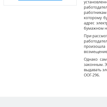
установлен
работодате
работникам 
которому б
адрес элек
бумажном но
При рассмот
работодате
произошла 
возмещение
Однако сам
законным. Э
выдавать эл
ООГ-296.