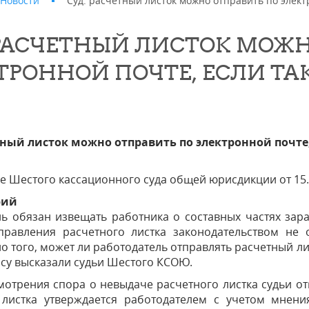
Новости
Суд: расчетный листок можно отправить по элект
 РАСЧЕТНЫЙ ЛИСТОК МОЖН
ТРОННОЙ ПОЧТЕ, ЕСЛИ ТА
тный листок можно отправить по электронной почте,
 Шестого кассационного суда общей юрисдикции от 15.
рий
ь обязан извещать работника о составных частях зара
правления расчетного листка законодательством не 
о того, может ли работодатель отправлять расчетный ли
су высказали судьи Шестого КСОЮ.
мотрения спора о невыдаче расчетного листка судьи отм
 листка утверждается работодателем с учетом мнени