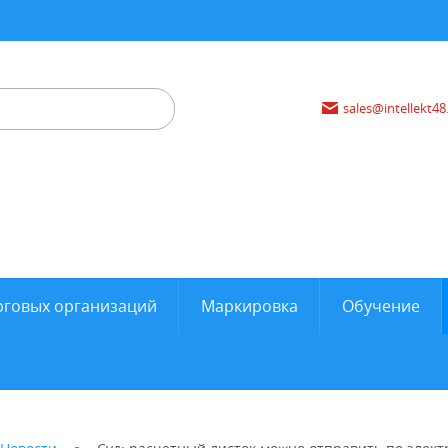
sales@intellekt48
рговых организаций
Маркировка
Обучение