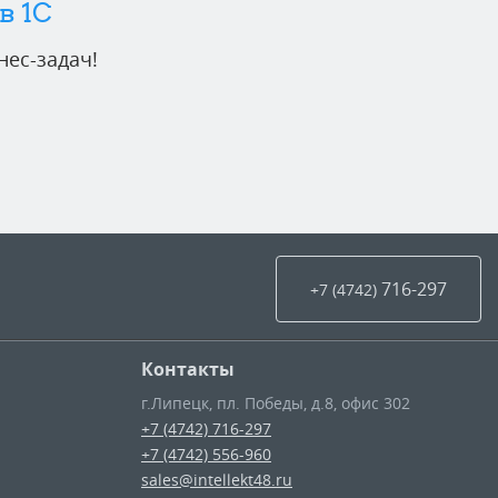
в 1C
ес-задач!
716-297
+7 (4742
)
Контакты
г.Липецк
,
пл. Победы, д.8, офис 302
+7 (4742) 716-297
+7 (4742) 556-960
sales@intellekt48.ru