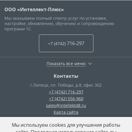
ООО «Интеллект-Плюс»
Мы оказываем полный спектр услуг по установке,
настройке, обновлению, обучению и сопровождению
программ 1С.
716-297
+7 (4742
)
Показать все меню
Контакты
г.Липецк
,
пл. Победы, д.8, офис 302
+7 (4742) 716-297
+7 (4742) 556-960
sales@intellekt48.ru
Карта сайта
Мы используем cookies для улучшения работы
© ООО «Интеллект-Плюс»
— 2026