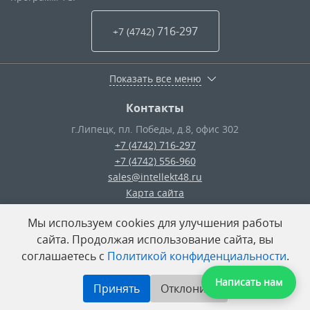
716-297
+7 (4742
)
Показать все меню
Контакты
г.Липецк
,
пл. Победы, д.8, офис 302
+7 (4742) 716-297
+7 (4742) 556-960
sales@intellekt48.ru
Карта сайта
Мы используем cookies для улучшения работы
© ООО «Интеллект-Плюс»
— 2026
сайта. Продолжая использование сайта, вы
соглашаетесь с
Политикой конфиденциальности
.
Поделиться:
Написать нам
Принять
Отклонить
Разработка сайта
—
«Unika»’18
Система управления сайтом
—
UMI-CMS