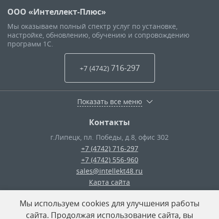
ООО «Интеллект-Плюс»
Мы оказываем полный спектр услуг по установке,
настройке, обновлению, обучению и сопровождению
программ 1С.
716-297
+7 (4742
)
Показать все меню
Контакты
г.Липецк
,
пл. Победы, д.8, офис 302
+7 (4742) 716-297
+7 (4742) 556-960
sales@intellekt48.ru
Карта сайта
Мы используем cookies для улучшения работы
© ООО «Интеллект-Плюс»
— 2026
сайта. Продолжая использование сайта, вы