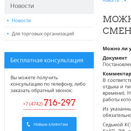
Новости
Новости
МОЖН
Новости
СМЕНЫ
Для торговых организаций
Можно ли у
Документ
Бесплатная консультация
Постановлен
Коммента
Вы можете получить
В соответст
консультацию по телефону, либо
отдыха и пи
заказать обратный звонок:
времени). 
работы кото
716-297
+7 (4742
)
Из указанны
обязательно
Новым клиентам
Седьмой КСО