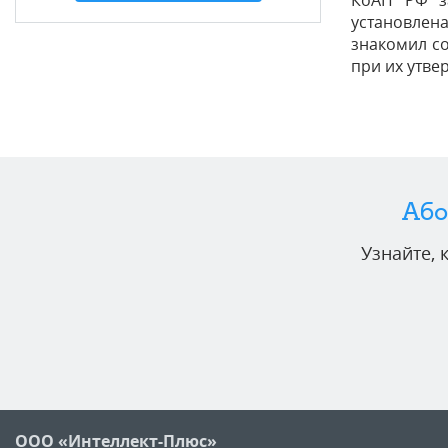
КоАП РФ за
установлен
знакомил с
при их утве
Або
Узнайте,
ООО «Интеллект-Плюс»