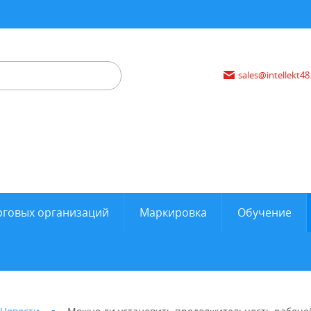
sales@intellekt48
рговых организаций
Маркировка
Обучение