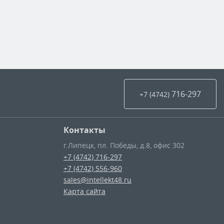
716-297
+7 (4742
)
Контакты
г.Липецк
,
пл. Победы, д.8, офис 302
+7 (4742) 716-297
+7 (4742) 556-960
sales@intellekt48.ru
Карта сайта