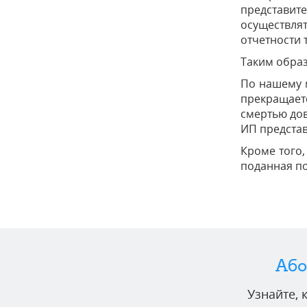
представит
осуществля
отчетности
Таким образ
По нашему м
прекращаетс
смертью дов
ИП представ
Кроме того,
поданная по
Або
Узнайте,