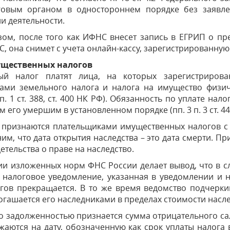
говым органом в одностороннем порядке без заявл
и деятельности.
зом, после того как ИФНС внесет запись в ЕГРИП о п
С, она снимет с учета онлайн-кассу, зарегистрированную
ущественных налогов
ый налог платят лица, на которых зарегистрирова
ами земельного налога и налога на имущество физич
п. 1 ст. 388, ст. 400 НК РФ). Обязанность по уплате на
 его умершим в установленном порядке (пп. 3 п. 3 ст. 44
признаются плательщиками имущественных налогов с даты
им, что дата открытия наследства – это дата смерти. 
етельства о праве на наследство.
и изложенных норм ФНС России делает вывод, что в с
 налоговое уведомление, указанная в уведомлении и 
огов прекращается. В то же время ведомство подчерк
гашается его наследниками в пределах стоимости наследс
о задолженностью признается сумма отрицательного сальд
жаются на дату, обозначенную как срок уплаты налога в 