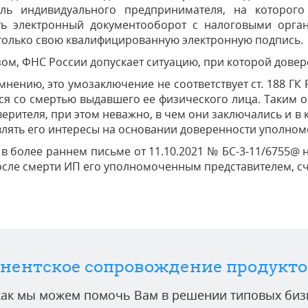
ель индивидуального предпринимателя, на которог
ть электронный документооборот с налоговыми орган
 только свою квалифицированную электронную подпись.
ом, ФНС России допускает ситуацию, при которой довер
нению, это умозаключение не соответствует ст. 188 ГК Р
я со смертью выдавшего ее физического лица. Таким 
ерителя, при этом неважно, в чем они заключались и в 
лять его интересы на основании доверенности уполном
 в более раннем письме от 11.10.2021 № БС-3-11/6755@ 
сле смерти ИП его уполномоченным представителем, сч
нентское сопровождение продукто
 как мы можем помочь Вам в решении типовых бизн