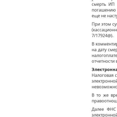
смерть ИП 
погашению 
еще не наст
При этом су
(кассационн
7/17924@).
В комментир
на дату сме
налогоплат
отчетности 
Электронн
Налоговая с
электронно
невозможно
В то же вр
правоотнош
Далее ФНС 
электронно