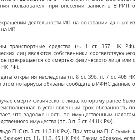
ения пользователя при внесении записи в ЕГРИП о
рекращении деятельности ИП на основании данных из
 на ИП.
ны транспортные средства (ч. 1 ст. 357 НК РФ).
еских лиц являются собственники соответствующего
логов прекращается со смертью физического лица или с
 НК РФ).
 открытия наследства (п. 8 ст. 396, п. 7 ст. 408 НК
При этом нотариусы обязаны сообщать в ИФНС данные о
лучае смерти физического лица, которому ранее было
неисполненная в установленный срок обязанность по
ивает, что задолженность по имущественным налогам
твенного имущества (пп. 3 п. 3 ст. 44 НК РФ).
о ЕНС (п. 3 ст. 11.3 НК РФ). При этом на ЕНС суммы к
бюджет (ст. 11, 11.3, 45 НК РФ). Таким образом, если