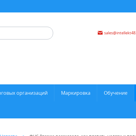
sales@intellekt48
рговых организаций
Маркировка
Обучение