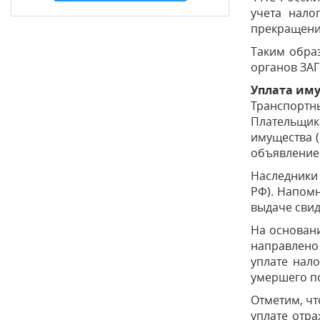
учета нало
прекращени
Таким обра
органов ЗАГ
Уплата им
Транспортн
Плательщик
имущества (
объявлением
Наследники 
РФ). Напомн
выдаче свид
На основани
направлено
уплате нал
умершего по
Отметим, чт
уплате отра