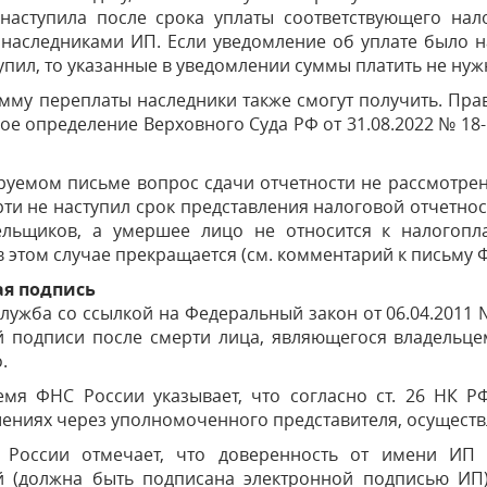
наступила после срока уплаты соответствующего нал
наследниками ИП. Если уведомление об уплате было на
упил, то указанные в уведомлении суммы платить не нуж
мму переплаты наследники также смогут получить. Правда
ое определение Верховного Суда РФ от 31.08.2022 № 18-
уемом письме вопрос сдачи отчетности не рассмотрен.
рти не наступил срок представления налоговой отчетност
ельщиков, а умершее лицо не относится к налогопл
в этом случае прекращается (см. комментарий к письму Ф
ая подпись
лужба со ссылкой на Федеральный закон от 06.04.2011
й подписи после смерти лица, являющегося владельце
.
емя ФНС России указывает, что согласно ст. 26 НК Р
ениях через уполномоченного представителя, осуществ
России отмечает, что доверенность от имени ИП 
й (должна быть подписана электронной подписью ИП)