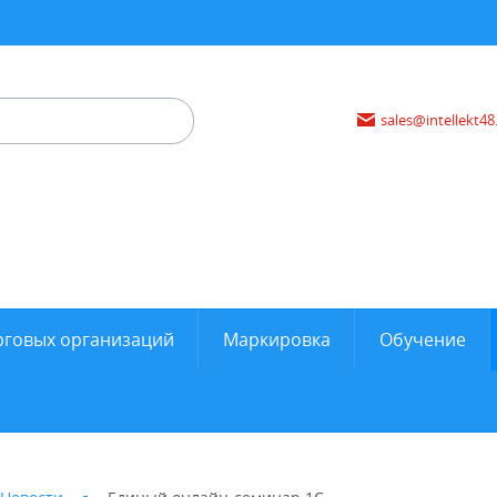
sales@intellekt48
рговых организаций
Маркировка
Обучение