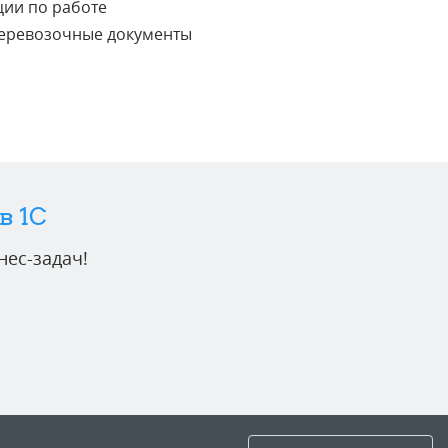
ции по работе
 перевозочные документы
в 1C
ес-задач!