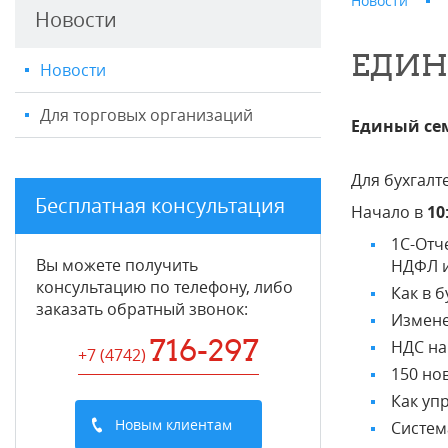
Новости
Новости
ЕДИН
Новости
Для торговых организаций
Единый се
Для бухгалт
Бесплатная консультация
Начало в
10
1С-Отч
Вы можете получить
НДФЛ и
консультацию по телефону, либо
Как в 
заказать обратный звонок:
Измене
716-297
НДС на
+7 (4742
)
150 но
Как уп
Новым клиентам
Систем