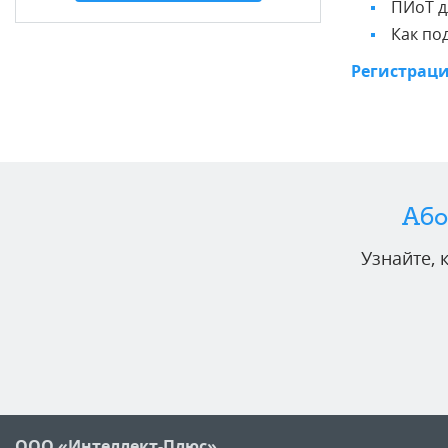
ПИоТ д
Как по
Регистрац
Або
Узнайте,
ООО «Интеллект-Плюс»