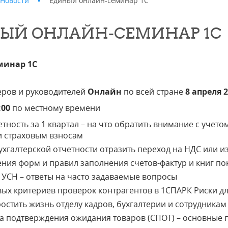
Новости
Единый онлайн-семинар 1С
ЫЙ ОНЛАЙН-СЕМИНАР 1С
минар 1С
еров и руководителей
Онлайн
по всей стране
8 апреля 
:00
по местному времени
етность за 1 квартал – на что обратить внимание с учет
 страховым взносам
бухгалтерской отчетности отразить переход на НДС или 
ния форм и правил заполнения счетов-фактур и книг пок
 УСН – ответы на часто задаваемые вопросы
вых критериев проверок контрагентов в 1СПАРК Риски д
ростить жизнь отделу кадров, бухгалтерии и сотрудник
а подтверждения ожидания товаров (СПОТ) – основные 