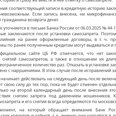
сторию и сразу же внести в нее отметку о самозапрете.
ния соответствующей записи в кредитную историю закл
 невозможным. Если запись внесена, ни микрофинансо
т гражданина возврата денег.
ак уточняется в письме Банка России от 06.03.2025 № 44-
орые заключаются после установки самозапрета. Поэто
влияния на ранее оформленные договоры, в т. ч. п
мы по ранее полученным кредитам могут выдаваться и по
фициальном сайте ЦБ РФ отмечается, что нет зако
и снятий самозапретов, а также в отношении их длит
еограниченное количество раз. Отказать в установке зап
но с нарушениями. В этом случае после исправлений з
начинает действовать на следующий день после включ
т свою силу до тех пор, пока не будет отменен отдель
олько на второй календарный день после внесения эт
ствия снятию запрета под давлением мошенников. Ка
мозапрета и его снятия всегда определяются по москов
момент, на который обращает внимание Банк Росс
ских кредитов и займов, т. к. именно они находятся в