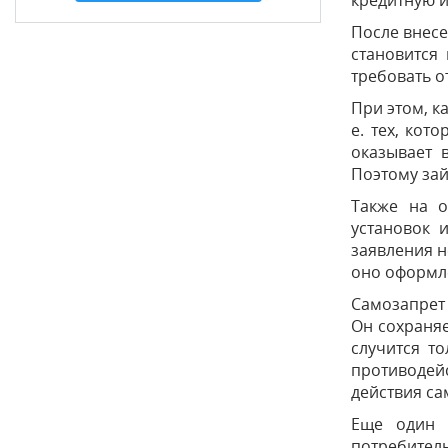
кредитную и
После внесе
становится
требовать о
При этом, к
е. тех, кот
оказывает 
Поэтому зай
Также на о
установок 
заявления н
оно оформле
Самозапрет 
Он сохраняе
случится т
противодей
действия са
Еще один 
потребитель