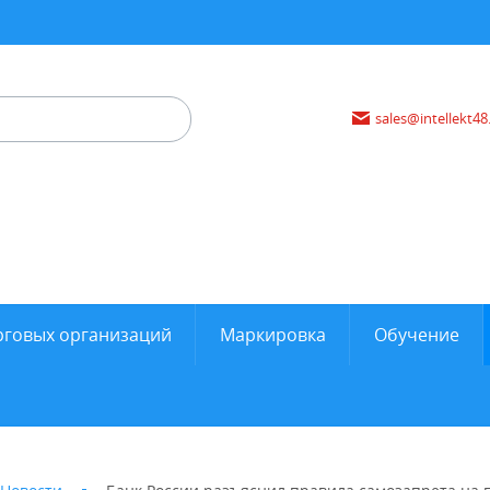
sales@intellekt48
рговых организаций
Маркировка
Обучение