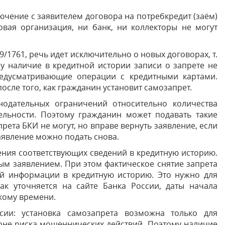
ючение с заявителем договора на потребкредит (заём)
вая организация, ни банк, ни коллекторы не могут
19/1761, речь идет исключительно о новых договорах, т.
му наличие в кредитной истории записи о запрете не
редусматривающие операции с кредитными картами.
сле того, как гражданин установит самозапрет.
нодательных ограничений относительно количества
ельности. Поэтому гражданин может подавать такие
рета БКИ не могут, но вправе вернуть заявление, если
аявление можно подать снова.
ения соответствующих сведений в кредитную историю.
ным заявлением. При этом фактическое снятие запрета
ой информации в кредитную историю. Это нужно для
к уточняется на сайте Банка России, даты начала
скому времени.
ии: установка самозапрета возможна только для
 зоне риска мошеннических действий. Поэтому наличие