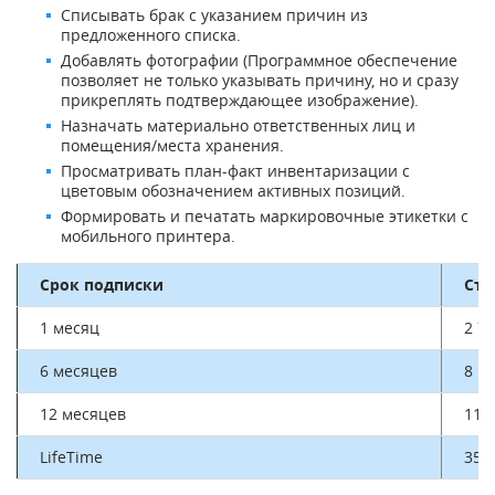
Списывать брак с указанием причин из
предложенного списка.
Добавлять фотографии (Программное обеспечение
позволяет не только указывать причину, но и сразу
прикреплять подтверждающее изображение).
Назначать материально ответственных лиц и
помещения/места хранения.
Просматривать план-факт инвентаризации с
цветовым обозначением активных позиций.
Формировать и печатать маркировочные этикетки с
мобильного принтера.
Срок подписки
Сто
1 месяц
2 70
6 месяцев
8 10
12 месяцев
11 3
LifeTime
35 4