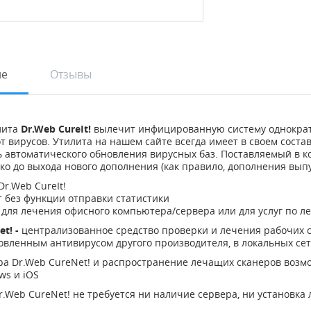
ие
Отзывы
лита
Dr.Web CureIt!
вылечит инфицированную систему однократн
т вирусов. Утилита на нашем сайте всегда имеет в своем соста
ь автоматического обновления вирусных баз. Поставляемый в ко
ко до выхода нового дополнения (как правило, дополнения выпу
r.Web CureIt!
т без функции отправки статистики
- для лечения офисного компьютера/сервера или для услуг по 
et! -
централизованное средство проверки и лечения рабочих 
новленным антивирусом другого производителя, в локальных се
ра Dr.Web CureNet! и распространение лечащих сканеров воз
ws и iOS
r.Web CureNet! не требуется ни наличие сервера, ни установк